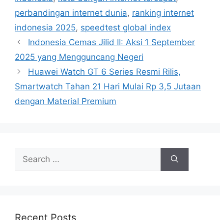
s
perbandingan internet dunia
,
ranking internet
indonesia 2025
,
speedtest global index
Indonesia Cemas Jilid II: Aksi 1 September
2025 yang Mengguncang Negeri
Huawei Watch GT 6 Series Resmi Rilis,
Smartwatch Tahan 21 Hari Mulai Rp 3,5 Jutaan
dengan Material Premium
S
e
a
r
c
h
Recent Posts