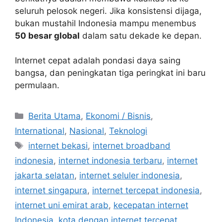
seluruh pelosok negeri. Jika konsistensi dijaga,
bukan mustahil Indonesia mampu menembus
50 besar global
dalam satu dekade ke depan.
Internet cepat adalah pondasi daya saing
bangsa, dan peningkatan tiga peringkat ini baru
permulaan.
C
Berita Utama
,
Ekonomi / Bisnis
,
a
International
,
Nasional
,
Teknologi
t
T
internet bekasi
,
internet broadband
e
a
indonesia
,
internet indonesia terbaru
,
internet
g
g
jakarta selatan
,
internet seluler indonesia
,
o
s
r
internet singapura
,
internet tercepat indonesia
,
i
internet uni emirat arab
,
kecepatan internet
e
Indonesia
,
kota dengan internet tercepat
,