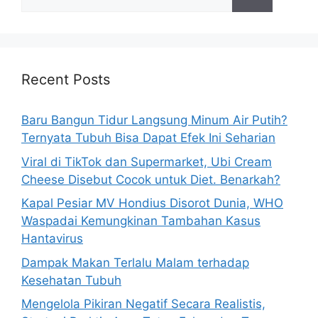
e
a
r
c
h
Recent Posts
f
o
Baru Bangun Tidur Langsung Minum Air Putih?
r
Ternyata Tubuh Bisa Dapat Efek Ini Seharian
:
Viral di TikTok dan Supermarket, Ubi Cream
Cheese Disebut Cocok untuk Diet. Benarkah?
Kapal Pesiar MV Hondius Disorot Dunia, WHO
Waspadai Kemungkinan Tambahan Kasus
Hantavirus
Dampak Makan Terlalu Malam terhadap
Kesehatan Tubuh
Mengelola Pikiran Negatif Secara Realistis,