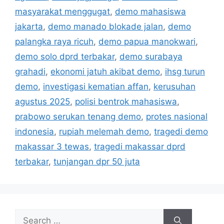
e
masyarakat menggugat
,
demo mahasiswa
s
jakarta
,
demo manado blokade jalan
,
demo
palangka raya ricuh
,
demo papua manokwari
,
demo solo dprd terbakar
,
demo surabaya
grahadi
,
ekonomi jatuh akibat demo
,
ihsg turun
demo
,
investigasi kematian affan
,
kerusuhan
agustus 2025
,
polisi bentrok mahasiswa
,
prabowo serukan tenang demo
,
protes nasional
indonesia
,
rupiah melemah demo
,
tragedi demo
makassar 3 tewas
,
tragedi makassar dprd
terbakar
,
tunjangan dpr 50 juta
S