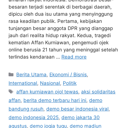
besaran terjadi serentak di berbagai daerah,
dipicu oleh dua isu utama yang menyinggung
rasa keadilan publik. Pertama, kebijakan
tunjangan besar anggota DPR yang dianggap
jauh dari realita hidup rakyat. Kedua, tragedi
kematian Affan Kurniawan, pengemudi ojek
online berusia 21 tahun yang meninggal setelah
terlindas kendaraan …
Read more
C
Berita Utama
,
Ekonomi / Bisnis
,
a
International
,
Nasional
,
Politik
t
T
affan kurniawan ojol tewas
,
aksi solidaritas
e
a
affan
,
berita demo terbaru hari ini
,
demo
g
g
bandung rusuh
,
demo besar indonesia viral
,
o
s
r
demo indonesia 2025
,
demo jakarta 30
i
agustus
,
demo jogja tugu
,
demo madiun