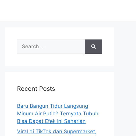
S
e
a
r
c
h
Recent Posts
f
o
r
Baru Bangun Tidur Langsung
:
Minum Air Putih? Ternyata Tubuh
Bisa Dapat Efek Ini Seharian
Viral di TikTok dan Supermarket,