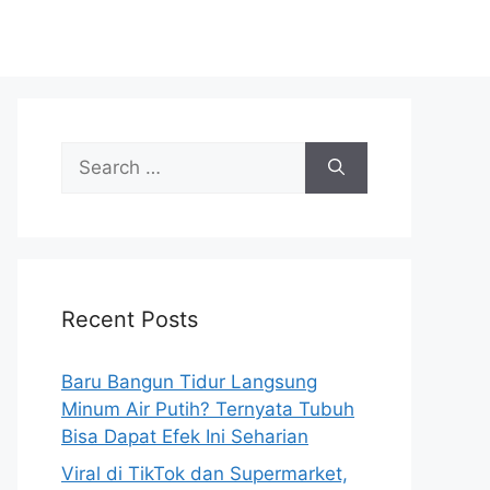
S
e
a
r
c
h
Recent Posts
f
o
r
Baru Bangun Tidur Langsung
:
Minum Air Putih? Ternyata Tubuh
Bisa Dapat Efek Ini Seharian
Viral di TikTok dan Supermarket,