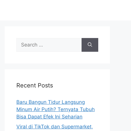
S
e
a
r
c
h
Recent Posts
f
o
r
Baru Bangun Tidur Langsung
:
Minum Air Putih? Ternyata Tubuh
Bisa Dapat Efek Ini Seharian
Viral di TikTok dan Supermarket,