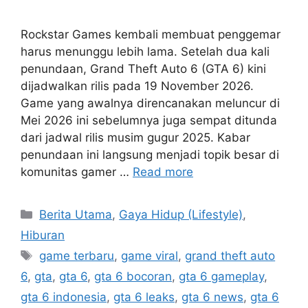
Rockstar Games kembali membuat penggemar
harus menunggu lebih lama. Setelah dua kali
penundaan, Grand Theft Auto 6 (GTA 6) kini
dijadwalkan rilis pada 19 November 2026.
Game yang awalnya direncanakan meluncur di
Mei 2026 ini sebelumnya juga sempat ditunda
dari jadwal rilis musim gugur 2025. Kabar
penundaan ini langsung menjadi topik besar di
komunitas gamer …
Read more
C
Berita Utama
,
Gaya Hidup (Lifestyle)
,
a
Hiburan
t
T
game terbaru
,
game viral
,
grand theft auto
e
a
6
,
gta
,
gta 6
,
gta 6 bocoran
,
gta 6 gameplay
,
g
g
gta 6 indonesia
,
gta 6 leaks
,
gta 6 news
,
gta 6
o
s