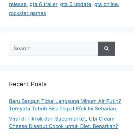
r
release
,
gta 6 trailer
,
gta 6 update
,
gta online
,
i
rockstar games
e
s
S
e
a
r
c
h
Recent Posts
f
o
Baru Bangun Tidur Langsung Minum Air Putih?
r
Ternyata Tubuh Bisa Dapat Efek Ini Seharian
:
Viral di TikTok dan Supermarket, Ubi Cream
Cheese Disebut Cocok untuk Diet. Benarkah?