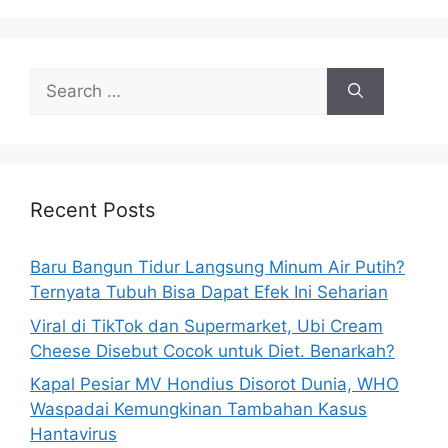
S
e
a
r
c
h
Recent Posts
f
o
Baru Bangun Tidur Langsung Minum Air Putih?
r
Ternyata Tubuh Bisa Dapat Efek Ini Seharian
:
Viral di TikTok dan Supermarket, Ubi Cream
Cheese Disebut Cocok untuk Diet. Benarkah?
Kapal Pesiar MV Hondius Disorot Dunia, WHO
Waspadai Kemungkinan Tambahan Kasus
Hantavirus