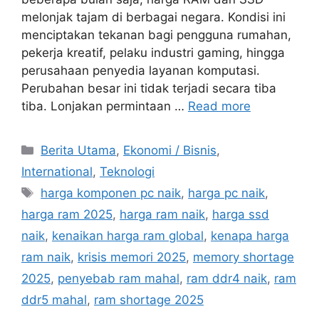
melonjak tajam di berbagai negara. Kondisi ini
menciptakan tekanan bagi pengguna rumahan,
pekerja kreatif, pelaku industri gaming, hingga
perusahaan penyedia layanan komputasi.
Perubahan besar ini tidak terjadi secara tiba
tiba. Lonjakan permintaan …
Read more
C
Berita Utama
,
Ekonomi / Bisnis
,
a
International
,
Teknologi
t
T
harga komponen pc naik
,
harga pc naik
,
e
a
harga ram 2025
,
harga ram naik
,
harga ssd
g
g
naik
,
kenaikan harga ram global
,
kenapa harga
o
s
r
ram naik
,
krisis memori 2025
,
memory shortage
i
2025
,
penyebab ram mahal
,
ram ddr4 naik
,
ram
e
ddr5 mahal
,
ram shortage 2025
s