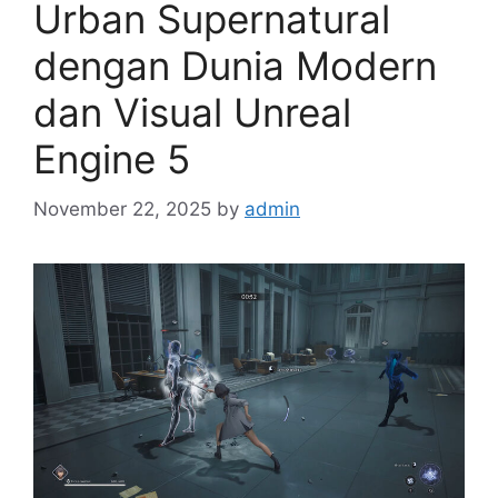
Urban Supernatural
dengan Dunia Modern
dan Visual Unreal
Engine 5
November 22, 2025
by
admin