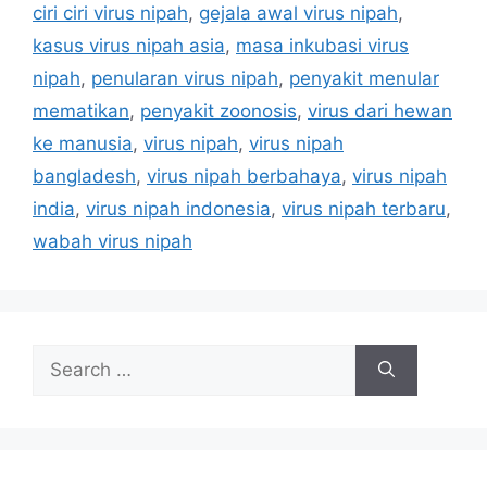
a
ciri ciri virus nipah
,
gejala awal virus nipah
,
g
g
kasus virus nipah asia
,
masa inkubasi virus
o
s
r
nipah
,
penularan virus nipah
,
penyakit menular
i
mematikan
,
penyakit zoonosis
,
virus dari hewan
e
ke manusia
,
virus nipah
,
virus nipah
s
bangladesh
,
virus nipah berbahaya
,
virus nipah
india
,
virus nipah indonesia
,
virus nipah terbaru
,
wabah virus nipah
S
e
a
r
c