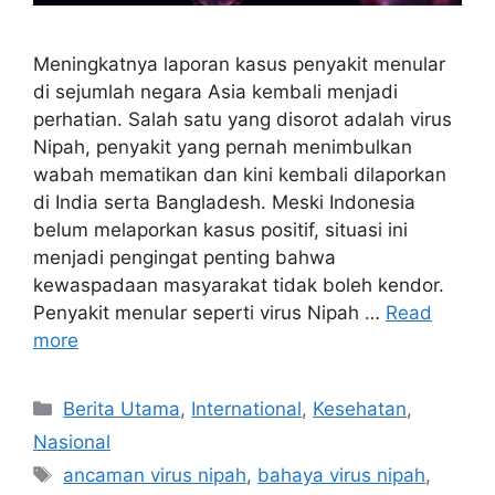
Meningkatnya laporan kasus penyakit menular
di sejumlah negara Asia kembali menjadi
perhatian. Salah satu yang disorot adalah virus
Nipah, penyakit yang pernah menimbulkan
wabah mematikan dan kini kembali dilaporkan
di India serta Bangladesh. Meski Indonesia
belum melaporkan kasus positif, situasi ini
menjadi pengingat penting bahwa
kewaspadaan masyarakat tidak boleh kendor.
Penyakit menular seperti virus Nipah …
Read
more
C
Berita Utama
,
International
,
Kesehatan
,
a
Nasional
t
T
ancaman virus nipah
,
bahaya virus nipah
,
e