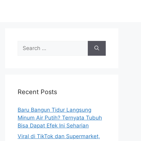
S
e
a
r
c
h
Recent Posts
f
o
r
Baru Bangun Tidur Langsung
:
Minum Air Putih? Ternyata Tubuh
Bisa Dapat Efek Ini Seharian
Viral di TikTok dan Supermarket,