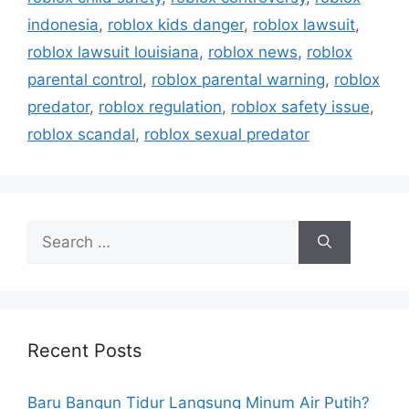
s
i
indonesia
,
roblox kids danger
,
roblox lawsuit
,
e
roblox lawsuit louisiana
,
roblox news
,
roblox
s
parental control
,
roblox parental warning
,
roblox
predator
,
roblox regulation
,
roblox safety issue
,
roblox scandal
,
roblox sexual predator
S
e
a
r
c
h
Recent Posts
f
o
Baru Bangun Tidur Langsung Minum Air Putih?