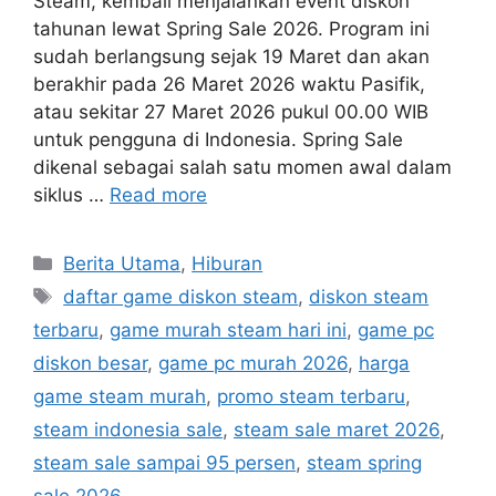
Steam, kembali menjalankan event diskon
tahunan lewat Spring Sale 2026. Program ini
sudah berlangsung sejak 19 Maret dan akan
berakhir pada 26 Maret 2026 waktu Pasifik,
atau sekitar 27 Maret 2026 pukul 00.00 WIB
untuk pengguna di Indonesia. Spring Sale
dikenal sebagai salah satu momen awal dalam
siklus …
Read more
C
Berita Utama
,
Hiburan
a
T
daftar game diskon steam
,
diskon steam
t
a
terbaru
,
game murah steam hari ini
,
game pc
e
g
diskon besar
,
game pc murah 2026
,
harga
g
s
game steam murah
,
promo steam terbaru
,
o
r
steam indonesia sale
,
steam sale maret 2026
,
i
steam sale sampai 95 persen
,
steam spring
e
sale 2026