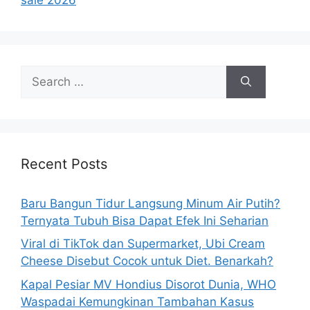
s
S
e
a
r
c
h
Recent Posts
f
o
Baru Bangun Tidur Langsung Minum Air Putih?
r
Ternyata Tubuh Bisa Dapat Efek Ini Seharian
:
Viral di TikTok dan Supermarket, Ubi Cream
Cheese Disebut Cocok untuk Diet. Benarkah?
Kapal Pesiar MV Hondius Disorot Dunia, WHO
Waspadai Kemungkinan Tambahan Kasus