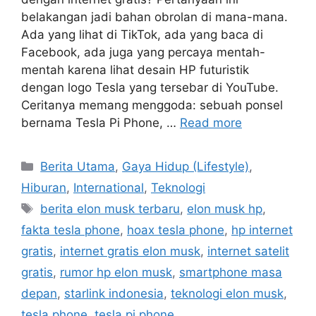
belakangan jadi bahan obrolan di mana-mana.
Ada yang lihat di TikTok, ada yang baca di
Facebook, ada juga yang percaya mentah-
mentah karena lihat desain HP futuristik
dengan logo Tesla yang tersebar di YouTube.
Ceritanya memang menggoda: sebuah ponsel
bernama Tesla Pi Phone, …
Read more
C
Berita Utama
,
Gaya Hidup (Lifestyle)
,
a
Hiburan
,
International
,
Teknologi
t
T
berita elon musk terbaru
,
elon musk hp
,
e
a
fakta tesla phone
,
hoax tesla phone
,
hp internet
g
g
gratis
,
internet gratis elon musk
,
internet satelit
o
s
r
gratis
,
rumor hp elon musk
,
smartphone masa
i
depan
,
starlink indonesia
,
teknologi elon musk
,
e
tesla phone
,
tesla pi phone