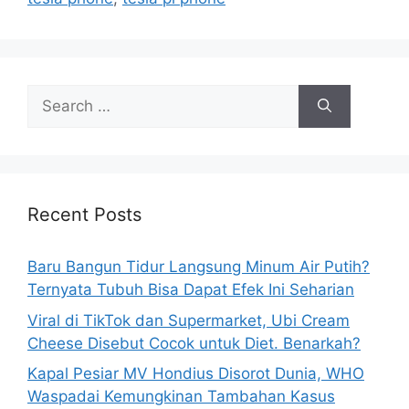
s
S
e
a
r
c
h
Recent Posts
f
o
Baru Bangun Tidur Langsung Minum Air Putih?
r
Ternyata Tubuh Bisa Dapat Efek Ini Seharian
:
Viral di TikTok dan Supermarket, Ubi Cream
Cheese Disebut Cocok untuk Diet. Benarkah?
Kapal Pesiar MV Hondius Disorot Dunia, WHO
Waspadai Kemungkinan Tambahan Kasus