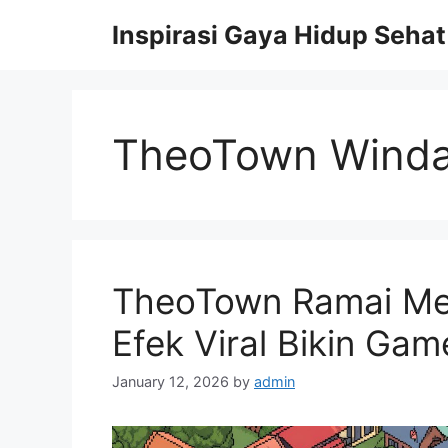
Skip
Inspirasi Gaya Hidup Sehat
to
content
TheoTown Wind
TheoTown Ramai Men
Efek Viral Bikin Ga
January 12, 2026
by
admin