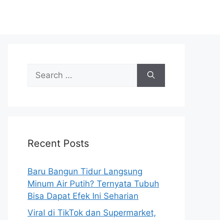
S
e
a
r
c
h
Recent Posts
f
o
r
Baru Bangun Tidur Langsung
:
Minum Air Putih? Ternyata Tubuh
Bisa Dapat Efek Ini Seharian
Viral di TikTok dan Supermarket,