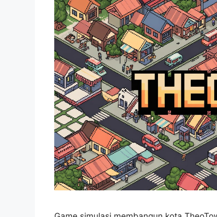
Game simulasi membangun kota TheoTow