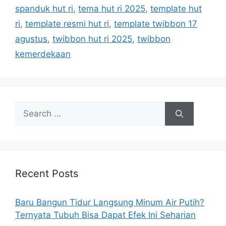
spanduk hut ri
,
tema hut ri 2025
,
template hut
ri
,
template resmi hut ri
,
template twibbon 17
agustus
,
twibbon hut ri 2025
,
twibbon
kemerdekaan
S
e
a
r
c
h
Recent Posts
f
o
Baru Bangun Tidur Langsung Minum Air Putih?
r
Ternyata Tubuh Bisa Dapat Efek Ini Seharian
: