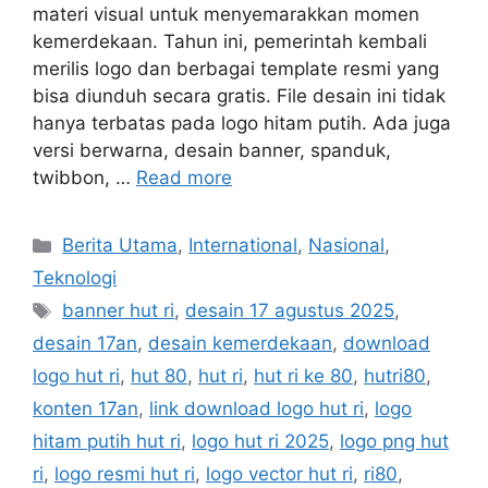
materi visual untuk menyemarakkan momen
kemerdekaan. Tahun ini, pemerintah kembali
merilis logo dan berbagai template resmi yang
bisa diunduh secara gratis. File desain ini tidak
hanya terbatas pada logo hitam putih. Ada juga
versi berwarna, desain banner, spanduk,
twibbon, …
Read more
C
Berita Utama
,
International
,
Nasional
,
a
Teknologi
t
T
banner hut ri
,
desain 17 agustus 2025
,
e
a
desain 17an
,
desain kemerdekaan
,
download
g
g
logo hut ri
,
hut 80
,
hut ri
,
hut ri ke 80
,
hutri80
,
o
s
r
konten 17an
,
link download logo hut ri
,
logo
i
hitam putih hut ri
,
logo hut ri 2025
,
logo png hut
e
ri
,
logo resmi hut ri
,
logo vector hut ri
,
ri80
,
s