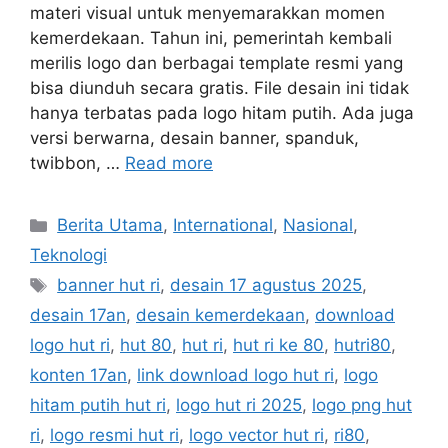
materi visual untuk menyemarakkan momen
kemerdekaan. Tahun ini, pemerintah kembali
merilis logo dan berbagai template resmi yang
bisa diunduh secara gratis. File desain ini tidak
hanya terbatas pada logo hitam putih. Ada juga
versi berwarna, desain banner, spanduk,
twibbon, …
Read more
C
Berita Utama
,
International
,
Nasional
,
a
Teknologi
t
T
banner hut ri
,
desain 17 agustus 2025
,
e
a
desain 17an
,
desain kemerdekaan
,
download
g
g
logo hut ri
,
hut 80
,
hut ri
,
hut ri ke 80
,
hutri80
,
o
s
r
konten 17an
,
link download logo hut ri
,
logo
i
hitam putih hut ri
,
logo hut ri 2025
,
logo png hut
e
ri
,
logo resmi hut ri
,
logo vector hut ri
,
ri80
,
s