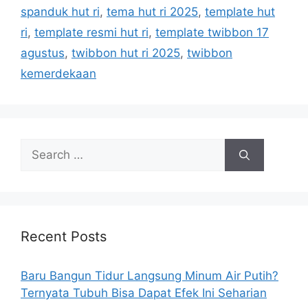
spanduk hut ri
,
tema hut ri 2025
,
template hut
ri
,
template resmi hut ri
,
template twibbon 17
agustus
,
twibbon hut ri 2025
,
twibbon
kemerdekaan
S
e
a
r
c
h
Recent Posts
f
o
Baru Bangun Tidur Langsung Minum Air Putih?
r
Ternyata Tubuh Bisa Dapat Efek Ini Seharian
: