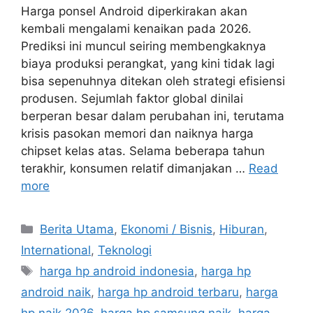
Harga ponsel Android diperkirakan akan
kembali mengalami kenaikan pada 2026.
Prediksi ini muncul seiring membengkaknya
biaya produksi perangkat, yang kini tidak lagi
bisa sepenuhnya ditekan oleh strategi efisiensi
produsen. Sejumlah faktor global dinilai
berperan besar dalam perubahan ini, terutama
krisis pasokan memori dan naiknya harga
chipset kelas atas. Selama beberapa tahun
terakhir, konsumen relatif dimanjakan …
Read
more
C
Berita Utama
,
Ekonomi / Bisnis
,
Hiburan
,
a
International
,
Teknologi
t
T
harga hp android indonesia
,
harga hp
e
a
android naik
,
harga hp android terbaru
,
harga
g
g