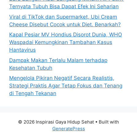
r
Ternyata Tubuh Bisa Dapat Efek Ini Seharian
:
Viral di TikTok dan Supermarket, Ubi Cream
Cheese Disebut Cocok untuk Diet. Benarkah?
Kapal Pesiar MV Hondius Disorot Dunia, WHO
Waspadai Kemungkinan Tambahan Kasus
Hantavirus
Dampak Makan Terlalu Malam terhadap
Kesehatan Tubuh
Mengelola Pikiran Negatif Secara Realistis,
Strategi Praktis Agar Tetap Fokus dan Tenang
di Tengah Tekanan
© 2026 Inspirasi Gaya Hidup Sehat
• Built with
GeneratePress