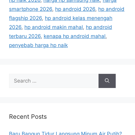
hp naik 2026
,
harga hp samsung naik
,
harga
o
s
r
smartphone 2026
,
hp android 2026
,
hp android
i
flagship 2026
,
hp android kelas menengah
e
2026
,
hp android makin mahal
,
hp android
s
terbaru 2026
,
kenapa hp android mahal
,
penyebab harga hp naik
S
e
a
r
c
h
Recent Posts
f
o
Baru Bangun Tidur Langsung Minum Air Putih?