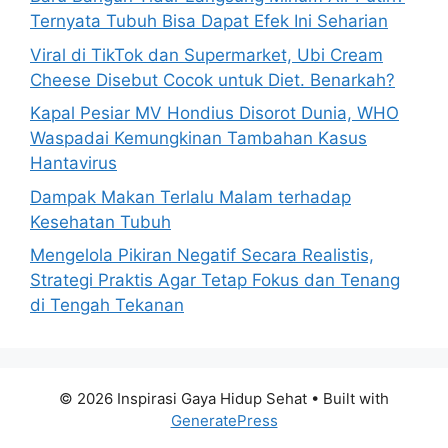
r
Ternyata Tubuh Bisa Dapat Efek Ini Seharian
:
Viral di TikTok dan Supermarket, Ubi Cream
Cheese Disebut Cocok untuk Diet. Benarkah?
Kapal Pesiar MV Hondius Disorot Dunia, WHO
Waspadai Kemungkinan Tambahan Kasus
Hantavirus
Dampak Makan Terlalu Malam terhadap
Kesehatan Tubuh
Mengelola Pikiran Negatif Secara Realistis,
Strategi Praktis Agar Tetap Fokus dan Tenang
di Tengah Tekanan
© 2026 Inspirasi Gaya Hidup Sehat
• Built with
GeneratePress