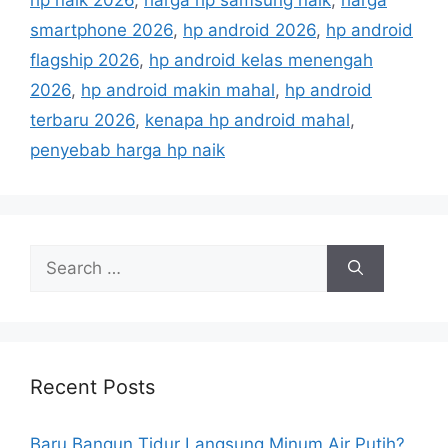
hp naik 2026
,
harga hp samsung naik
,
harga
o
s
r
smartphone 2026
,
hp android 2026
,
hp android
i
flagship 2026
,
hp android kelas menengah
e
2026
,
hp android makin mahal
,
hp android
s
terbaru 2026
,
kenapa hp android mahal
,
penyebab harga hp naik
S
e
a
r
c
h
Recent Posts
f
o
Baru Bangun Tidur Langsung Minum Air Putih?