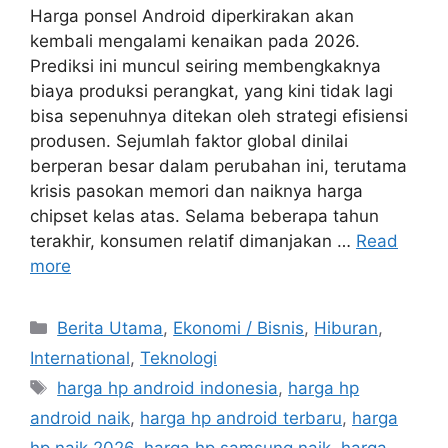
Harga ponsel Android diperkirakan akan
kembali mengalami kenaikan pada 2026.
Prediksi ini muncul seiring membengkaknya
biaya produksi perangkat, yang kini tidak lagi
bisa sepenuhnya ditekan oleh strategi efisiensi
produsen. Sejumlah faktor global dinilai
berperan besar dalam perubahan ini, terutama
krisis pasokan memori dan naiknya harga
chipset kelas atas. Selama beberapa tahun
terakhir, konsumen relatif dimanjakan …
Read
more
C
Berita Utama
,
Ekonomi / Bisnis
,
Hiburan
,
a
International
,
Teknologi
t
T
harga hp android indonesia
,
harga hp
e
a
android naik
,
harga hp android terbaru
,
harga
g
g