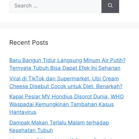
s
S
e
a
r
c
h
Recent Posts
f
o
Baru Bangun Tidur Langsung Minum Air Putih?
r
Ternyata Tubuh Bisa Dapat Efek Ini Seharian
:
Viral di TikTok dan Supermarket, Ubi Cream
Cheese Disebut Cocok untuk Diet. Benarkah?
Kapal Pesiar MV Hondius Disorot Dunia, WHO
Waspadai Kemungkinan Tambahan Kasus
Hantavirus
Dampak Makan Terlalu Malam terhadap
Kesehatan Tubuh