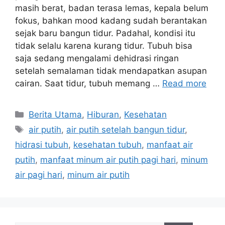
masih berat, badan terasa lemas, kepala belum
fokus, bahkan mood kadang sudah berantakan
sejak baru bangun tidur. Padahal, kondisi itu
tidak selalu karena kurang tidur. Tubuh bisa
saja sedang mengalami dehidrasi ringan
setelah semalaman tidak mendapatkan asupan
cairan. Saat tidur, tubuh memang …
Read more
C
Berita Utama
,
Hiburan
,
Kesehatan
a
T
air putih
,
air putih setelah bangun tidur
,
t
a
hidrasi tubuh
,
kesehatan tubuh
,
manfaat air
e
g
putih
,
manfaat minum air putih pagi hari
,
minum
g
s
air pagi hari
,
minum air putih
o
r
i
e