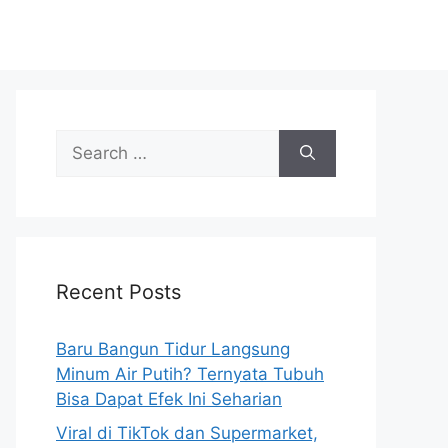
S
e
a
r
c
h
Recent Posts
f
o
r
Baru Bangun Tidur Langsung
:
Minum Air Putih? Ternyata Tubuh
Bisa Dapat Efek Ini Seharian
Viral di TikTok dan Supermarket,