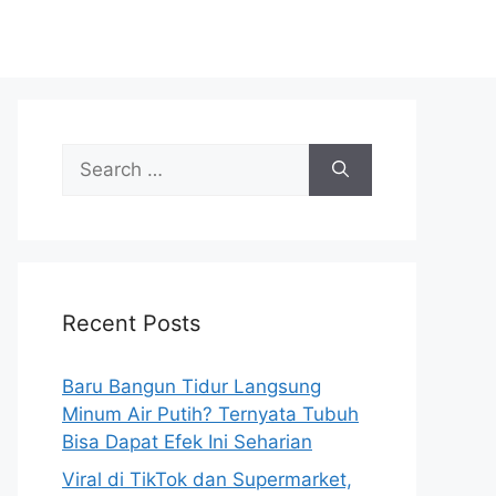
S
e
a
r
c
h
Recent Posts
f
o
r
Baru Bangun Tidur Langsung
:
Minum Air Putih? Ternyata Tubuh
Bisa Dapat Efek Ini Seharian
Viral di TikTok dan Supermarket,