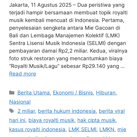
Jakarta, 11 Agustus 2025 – Dua peristiwa yang
terjadi hampir bersamaan membuat topik royalti
musik kembali mencuat di Indonesia. Pertama,
penyelesaian sengketa antara Mie Gacoan di
Bali dan Lembaga Manajemen Kolektif (LMK)
Sentra Lisensi Musik Indonesia (SELMI) dengan
pembayaran damai Rp2,2 miliar. Kedua, viralnya
foto struk restoran yang mencantumkan biaya
“Royalti Musik/Lagu” sebesar Rp29.140 yang …
Read more
C
Berita Utama
,
Ekonomi / Bisnis
,
Hiburan
,
a
Nasional
t
T
2 miliar
,
berita hukum indonesia
,
berita viral
e
a
hari ini
,
biaya royalti musik
,
hak cipta musik
,
g
g
kasus royalti indonesia
,
LMK SELMI
,
LMKN
,
mie
o
s