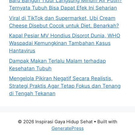
Baru Bangun Tidur Langsung Minum Air Putih?
r
Ternyata Tubuh Bisa Dapat Efek Ini Seharian
:
Viral di TikTok dan Supermarket, Ubi Cream
Cheese Disebut Cocok untuk Diet. Benarkah?
Kapal Pesiar MV Hondius Disorot Dunia, WHO
Waspadai Kemungkinan Tambahan Kasus
Hantavirus
Dampak Makan Terlalu Malam terhadap
Kesehatan Tubuh
Mengelola Pikiran Negatif Secara Realistis,
Strategi Praktis Agar Tetap Fokus dan Tenang
di Tengah Tekanan
© 2026 Inspirasi Gaya Hidup Sehat
• Built with
GeneratePress