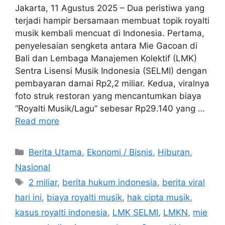
Jakarta, 11 Agustus 2025 – Dua peristiwa yang
terjadi hampir bersamaan membuat topik royalti
musik kembali mencuat di Indonesia. Pertama,
penyelesaian sengketa antara Mie Gacoan di
Bali dan Lembaga Manajemen Kolektif (LMK)
Sentra Lisensi Musik Indonesia (SELMI) dengan
pembayaran damai Rp2,2 miliar. Kedua, viralnya
foto struk restoran yang mencantumkan biaya
“Royalti Musik/Lagu” sebesar Rp29.140 yang …
Read more
C
Berita Utama
,
Ekonomi / Bisnis
,
Hiburan
,
a
Nasional
t
T
2 miliar
,
berita hukum indonesia
,
berita viral
e
a
hari ini
,
biaya royalti musik
,
hak cipta musik
,
g
g
kasus royalti indonesia
,
LMK SELMI
,
LMKN
,
mie
o
s