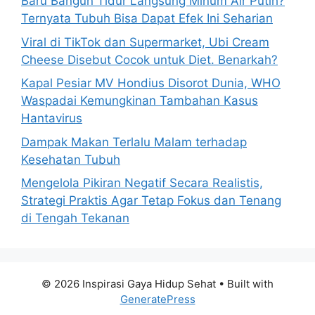
Baru Bangun Tidur Langsung Minum Air Putih?
r
Ternyata Tubuh Bisa Dapat Efek Ini Seharian
:
Viral di TikTok dan Supermarket, Ubi Cream
Cheese Disebut Cocok untuk Diet. Benarkah?
Kapal Pesiar MV Hondius Disorot Dunia, WHO
Waspadai Kemungkinan Tambahan Kasus
Hantavirus
Dampak Makan Terlalu Malam terhadap
Kesehatan Tubuh
Mengelola Pikiran Negatif Secara Realistis,
Strategi Praktis Agar Tetap Fokus dan Tenang
di Tengah Tekanan
© 2026 Inspirasi Gaya Hidup Sehat
• Built with
GeneratePress