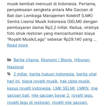
musik kembali mencuat di Indonesia. Pertama,
penyelesaian sengketa antara Mie Gacoan di
Bali dan Lembaga Manajemen Kolektif (LMK)
Sentra Lisensi Musik Indonesia (SELMI) dengan
pembayaran damai Rp2,2 miliar. Kedua, viralnya
foto struk restoran yang mencantumkan biaya
“Royalti Musik/Lagu” sebesar Rp29.140 yang …
Read more
C
Berita Utama
,
Ekonomi / Bisnis
,
Hiburan
,
a
Nasional
t
T
2 miliar
,
berita hukum indonesia
,
berita viral
e
a
hari ini
,
biaya royalti musik
,
hak cipta musik
,
g
g
kasus royalti indonesia
,
LMK SELMI
,
LMKN
,
mie
o
s
r
gacoan bali
,
mie gacoan bayar 2
,
royalti lagu
,
i
royalti lagu di restoran
,
royalti mie gacoan
,