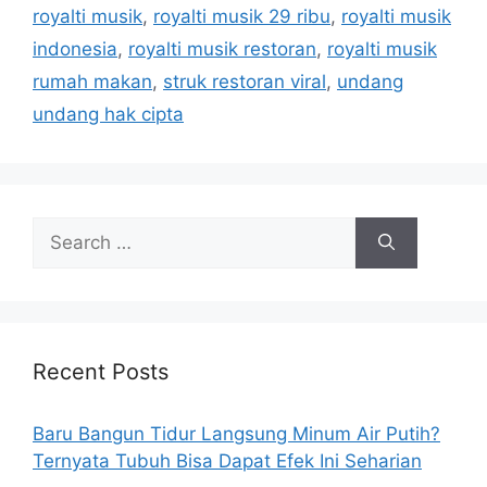
e
royalti musik
,
royalti musik 29 ribu
,
royalti musik
s
indonesia
,
royalti musik restoran
,
royalti musik
rumah makan
,
struk restoran viral
,
undang
undang hak cipta
S
e
a
r
c
h
Recent Posts
f
o
Baru Bangun Tidur Langsung Minum Air Putih?
r
Ternyata Tubuh Bisa Dapat Efek Ini Seharian
: