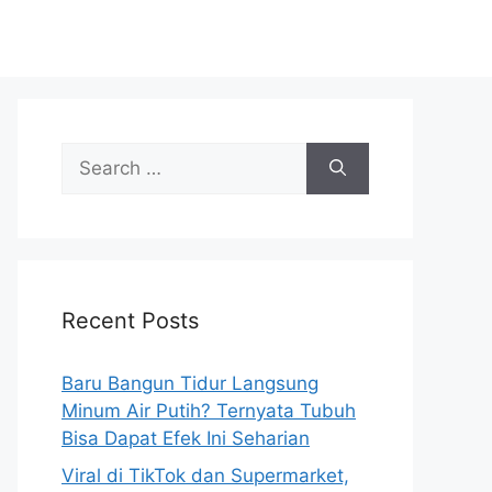
S
e
a
r
c
h
Recent Posts
f
o
r
Baru Bangun Tidur Langsung
:
Minum Air Putih? Ternyata Tubuh
Bisa Dapat Efek Ini Seharian
Viral di TikTok dan Supermarket,